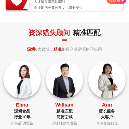
人才留存率高达95%
保证期内免费替补，让您更安心
资深猎头顾问
精准匹配
深耕
8大领域，
精准
把握企业需求恪守信用
Elina
William
Ann
深耕食品
精准匹配
擅长服务
行业10年
简历面试
大客户
肉制品/调理品
调味料/烘焙食品
休闲食品/日化