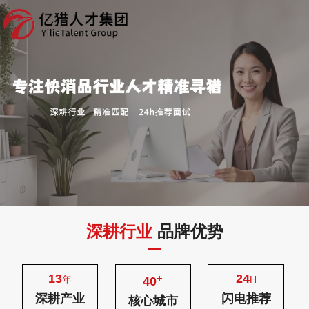
深耕行业
品牌优势
13
24
+
年
H
40
深耕产业
闪电推荐
核心城市