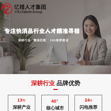
深耕行业
品牌优势
13
24
+
年
H
40
深耕产业
闪电推荐
核心城市