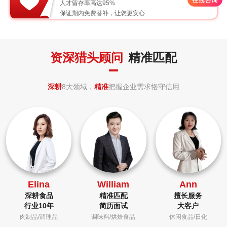
人才留存率高达95%
保证期内免费替补，让您更安心
资深猎头顾问
精准匹配
深耕
8大领域，
精准
把握企业需求恪守信用
Elina
William
Ann
深耕食品
精准匹配
擅长服务
行业10年
简历面试
大客户
肉制品/调理品
调味料/烘焙食品
休闲食品/日化