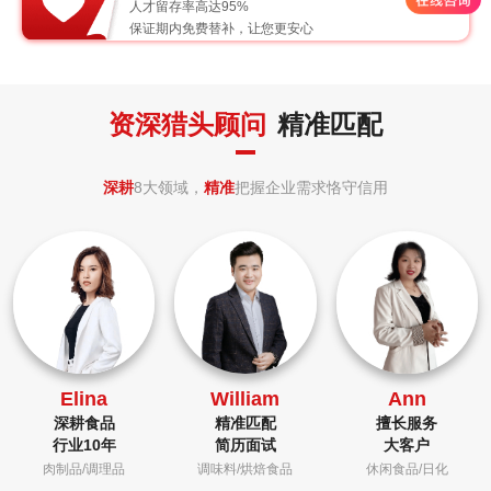
人才留存率高达95%
保证期内免费替补，让您更安心
资深猎头顾问
精准匹配
深耕
8大领域，
精准
把握企业需求恪守信用
Elina
William
Ann
深耕食品
精准匹配
擅长服务
行业10年
简历面试
大客户
肉制品/调理品
调味料/烘焙食品
休闲食品/日化