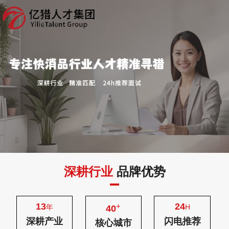
深耕行业
品牌优势
13
24
+
年
H
40
深耕产业
闪电推荐
核心城市