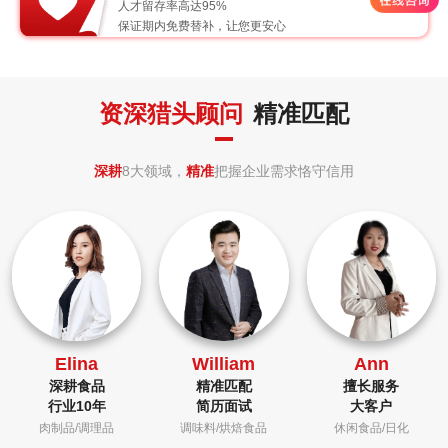
人才留存率高达95%
保证期内免费替补，让您更安心
资深猎头顾问
精准匹配
深耕
8大领域，
精准
把握企业需求恪守信用
Elina
William
Ann
深耕食品
精准匹配
擅长服务
行业10年
简历面试
大客户
肉制品/调理品
调味料/烘焙食品
休闲食品/日化