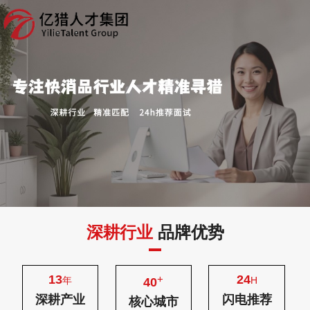
深耕行业
品牌优势
13
24
+
年
H
40
深耕产业
闪电推荐
核心城市