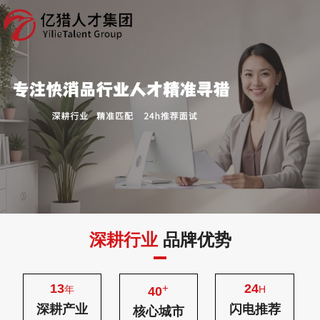
深耕行业
品牌优势
13
24
+
年
H
40
深耕产业
闪电推荐
核心城市