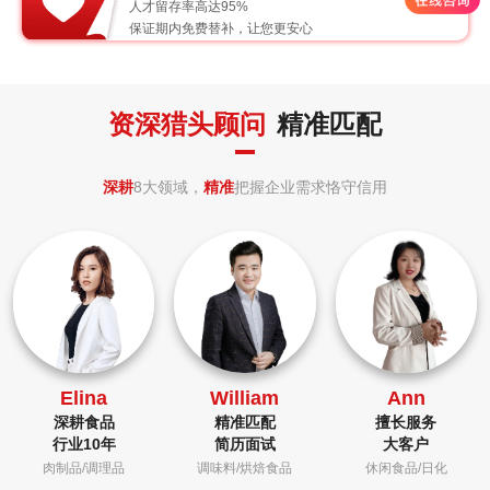
人才留存率高达95%
保证期内免费替补，让您更安心
资深猎头顾问
精准匹配
深耕
8大领域，
精准
把握企业需求恪守信用
Elina
William
Ann
深耕食品
精准匹配
擅长服务
行业10年
简历面试
大客户
肉制品/调理品
调味料/烘焙食品
休闲食品/日化