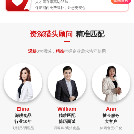
人才留存率高达95%
保证期内免费替补，让您更安心
资深猎头顾问
精准匹配
深耕
8大领域，
精准
把握企业需求恪守信用
Elina
William
Ann
深耕食品
精准匹配
擅长服务
行业10年
简历面试
大客户
肉制品/调理品
调味料/烘焙食品
休闲食品/日化