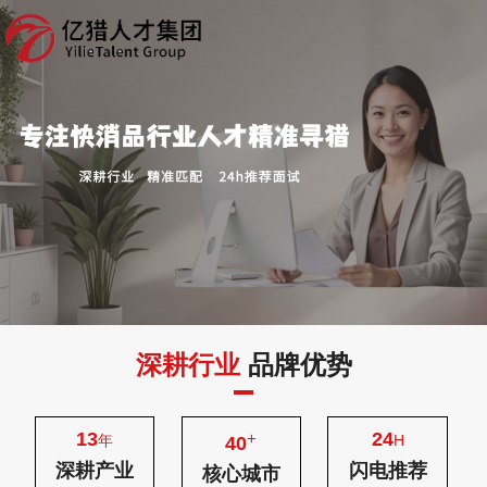
深耕行业
品牌优势
13
24
+
年
H
40
深耕产业
闪电推荐
核心城市