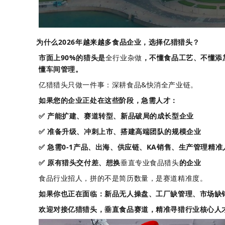
为什么2026年越来越多食品企业，选择
亿猎猎头
？
市面上90%的猎头是
全行业杂做
，不懂食品工艺、不懂添
懂车间管理。
亿猎猎头只做一件事：深耕食品&快消全产业链。
如果您的企业正处在这些阶段，急需人才：
✅ 产能扩建、赛道转型、新品破局的成长型企业
✅ 准备升级、冲刺上市、搭建高端团队的规模企业
✅ 急需0-1产品、出海、供应链、KA销售、生产管理精
✅ 原有猎头交付差、想换
垂直专业食品猎头
的企业
食品行业招人，拼的不是简历数量，是赛道精准度。
如果你也正在面临：新品无人操盘、工厂缺管理、市场缺
欢迎对接
亿猎猎头
，垂直食品赛道，精准寻猎行业核心人