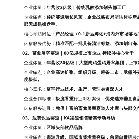
企业体量
：年营收3亿级｜传统乳酸添加剂头部工厂
企业痛点
：传统赛道增长见顶，企业战略布局
清洁标签
新
部无成熟操盘手。
核心寻访岗位
：产品经理（0-1新品孵化+海内外市场落地
亿猎服务优势
：精准匹配一批具备清洁标签、添加剂出海
02、畜禽屠宰赛道｜80亿规模上市企业 持续补核心骨干
企业体量
：年营收80亿级｜大型肉鸡蛋鸡屠宰集团，上市
企业痛点
：企业高速扩张、组织升级、筹备上市，亟需补
度极低。
核心需求
：屠宰行业技术、生产、管理类资深人才
企业合作标准
：极度看重
行业对标案例
，优先选择垂直食
亿猎服务进展
：凭借丰富的畜禽屠宰赛道人才库与头部交
03、瓶装饮品赛道｜KA渠道销售精英专项寻访
企业体量
：区域头部饮品品牌
企业痛点
：渠道升级、区域市场增量突破，急需自带
瓶装