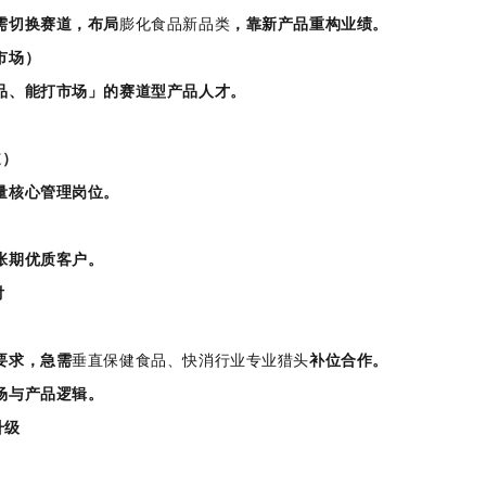
需切换赛道，布局
膨化食品新品类
，靠新产品重构业绩。
市场）
品、能打市场」的赛道型产品人才。
道）
量核心管理岗位。
张期优质客户。
付
要求，急需
垂直保健食品、快消行业专业猎头
补位合作。
场与产品逻辑。
升级