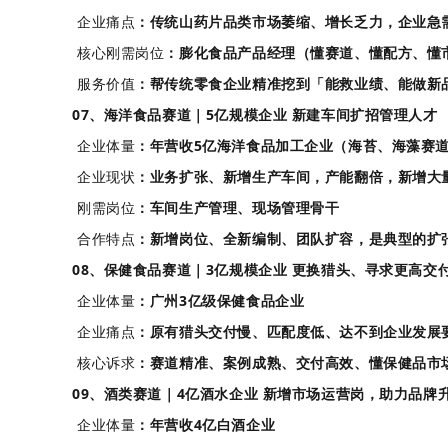
企业痛点
：传统山药片品类市场萎缩、增长乏力，企业急
核心刚需岗位
：膨化食品产品经理（懂赛道、懂配方、懂
服务价值
：帮传统零食企业精准挖到「能救业绩、能做新
07、海洋食品赛道｜5亿规模企业 新建车间扩招管理人才
企业体量
：年营收5亿海洋食品加工企业（海苔、海藻赛
企业现状
：业务扩张、新增生产车间，产能翻倍，新增大
刚需岗位
：车间生产管理、现场管理骨干
合作特点
：新增岗位、全新编制、团队扩容，是典型的扩
08、保健食品赛道｜3亿规模企业 更换猎头、寻求更高交
企业体量
：广州3亿级保健食品企业
企业痛点
：原有猎头交付慢、匹配度低、达不到企业发展
核心诉求
：赛道精准、案例成熟、交付高效、懂保健品市
09、酒类赛道｜4亿酒水企业 新增市场运营岗，助力品牌
企业体量
：年营收4亿白酒企业