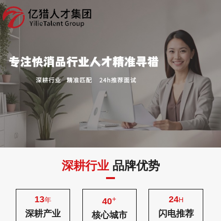
深耕行业
品牌优势
13
24
+
年
H
40
深耕产业
闪电推荐
核心城市