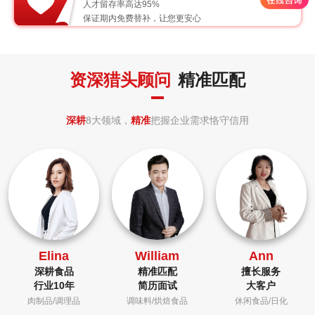
人才留存率高达95%
保证期内免费替补，让您更安心
资深猎头顾问
精准匹配
深耕
8大领域，
精准
把握企业需求恪守信用
Elina
William
Ann
深耕食品
精准匹配
擅长服务
行业10年
简历面试
大客户
肉制品/调理品
调味料/烘焙食品
休闲食品/日化