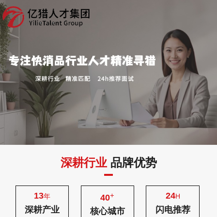
深耕行业
品牌优势
13
24
+
年
H
40
深耕产业
闪电推荐
核心城市