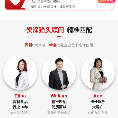
人才留存率高达95%
保证期内免费替补，让您更安心
资深猎头顾问
精准匹配
深耕
8大领域，
精准
把握企业需求恪守信用
Elina
William
Ann
深耕食品
精准匹配
擅长服务
行业10年
简历面试
大客户
肉制品/调理品
调味料/烘焙食品
休闲食品/日化