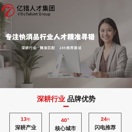
深耕行业
品牌优势
13
24
+
年
H
40
深耕产业
闪电推荐
核心城市