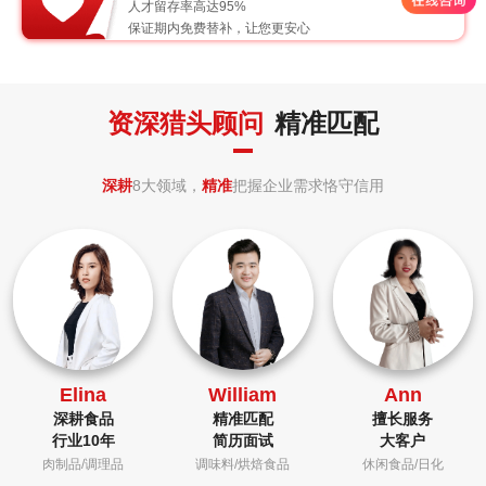
人才留存率高达95%
保证期内免费替补，让您更安心
资深猎头顾问
精准匹配
深耕
8大领域，
精准
把握企业需求恪守信用
Elina
William
Ann
深耕食品
精准匹配
擅长服务
行业10年
简历面试
大客户
肉制品/调理品
调味料/烘焙食品
休闲食品/日化