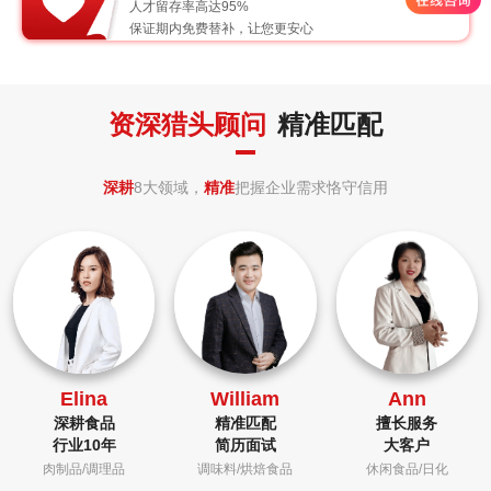
人才留存率高达95%
保证期内免费替补，让您更安心
资深猎头顾问
精准匹配
深耕
8大领域，
精准
把握企业需求恪守信用
Elina
William
Ann
深耕食品
精准匹配
擅长服务
行业10年
简历面试
大客户
肉制品/调理品
调味料/烘焙食品
休闲食品/日化