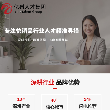
深耕行业
品牌优势
13
24
+
年
H
40
深耕产业
闪电推荐
核心城市