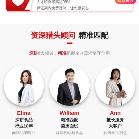
人才留存率高达95%
保证期内免费替补，让您更安心
资深猎头顾问
精准匹配
深耕
8大领域，
精准
把握企业需求恪守信用
Elina
William
Ann
深耕食品
精准匹配
擅长服务
行业10年
简历面试
大客户
肉制品/调理品
调味料/烘焙食品
休闲食品/日化