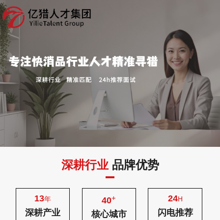
深耕行业
品牌优势
13
24
+
年
H
40
深耕产业
闪电推荐
核心城市