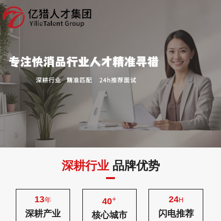
深耕行业
品牌优势
13
24
+
年
H
40
深耕产业
闪电推荐
核心城市