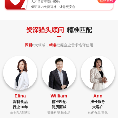
人才留存率高达95%
保证期内免费替补，让您更安心
资深猎头顾问
精准匹配
深耕
8大领域，
精准
把握企业需求恪守信用
Elina
William
Ann
深耕食品
精准匹配
擅长服务
行业10年
简历面试
大客户
肉制品/调理品
调味料/烘焙食品
休闲食品/日化