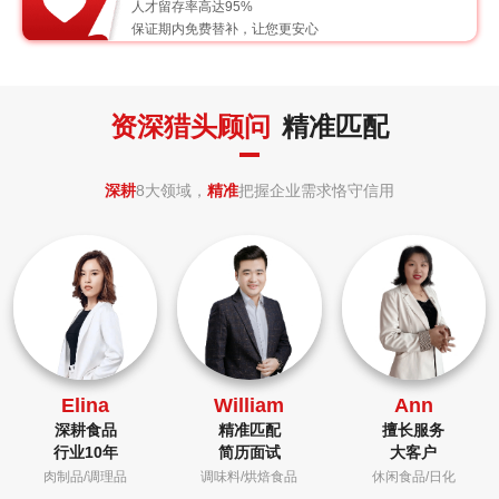
人才留存率高达95%
保证期内免费替补，让您更安心
资深猎头顾问
精准匹配
深耕
8大领域，
精准
把握企业需求恪守信用
Elina
William
Ann
深耕食品
精准匹配
擅长服务
行业10年
简历面试
大客户
肉制品/调理品
调味料/烘焙食品
休闲食品/日化