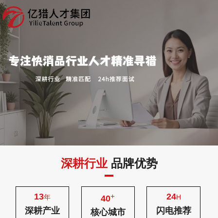
深耕行业
品牌优势
13
24
+
年
H
40
深耕产业
闪电推荐
核心城市