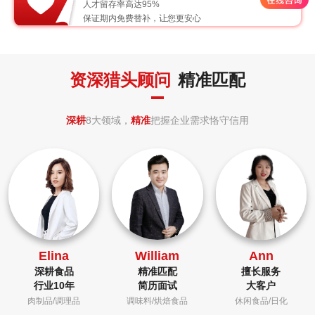
人才留存率高达95%
保证期内免费替补，让您更安心
资深猎头顾问
精准匹配
深耕
8大领域，
精准
把握企业需求恪守信用
Elina
William
Ann
深耕食品
精准匹配
擅长服务
行业10年
简历面试
大客户
肉制品/调理品
调味料/烘焙食品
休闲食品/日化