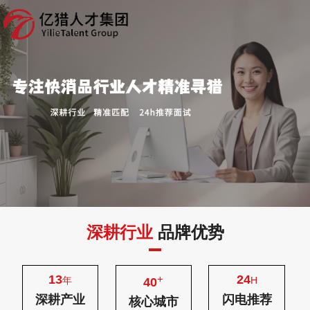
深耕行业
品牌优势
13
24
+
年
H
40
深耕产业
闪电推荐
核心城市