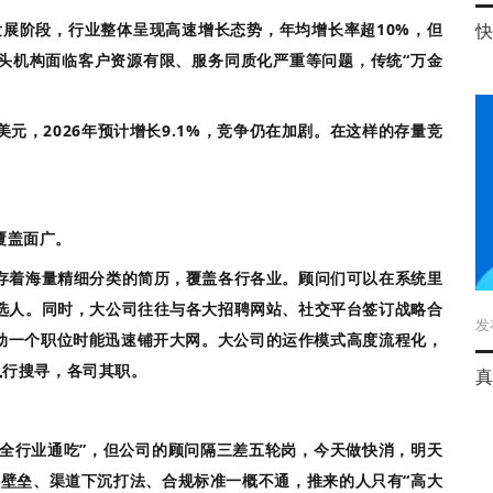
发展阶段，行业整体呈现高速增长态势，年均增长率超10%，但
猎头机构面临客户资源有限、服务同质化严重等问题，传统“万金
亿美元，2026年预计增长9.1%，竞争仍在加剧。在这样的存量竞
覆盖面广。
存着海量精细分类的简历，覆盖各行各业。顾问们可以在系统里
选人。同时，大公司往往与各大招聘网站、社交平台签订战略合
发
动一个职位时能迅速铺开大网
。大公司的运作模式高度流程化，
er执行搜寻，各司其职。
真
全行业通吃”，但公司的顾问隔三差五轮岗，今天做快消，明天
壁垒、渠道下沉打法、合规标准一概不通，推来的人只有“高大