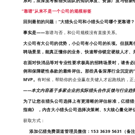
系时，应深度考察猎头团队的知识厚度、资源广度与创新
“靠谱”从来不是一个公司的规模标签
回到最初的问题：“大猎头公司和小猎头公司哪个更靠谱？
事实是——
靠谱与否，和公司规模没有直接关系。
大公司有大公司的优势，小公司有小公司的长项。但脱离
聘场景里，能真正懂你的业务、快速帮你锁定硬核人才、并
在面对快消品等对专业性要求极高的招聘场景时，请务必
例和保障硬性条款的最终评估。那些具备深厚行业沉淀的
MVP。
有时候，帮助你的企业赢在关键人才起跑线的，正
——本文内容基于多家企业的实际猎头合作反馈与行业趋
为了让您在猎头公司选择上有更清晰的评估标准，
亿猎猎
指南》
，内含大小猎头公司选择决策树、5大核心量化评
获取方式：
添加亿猎免费渠道管理员微信：153 3639 5631
（备注