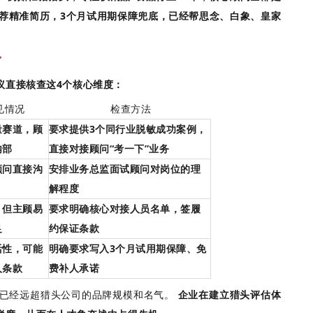
推荐精准简历，3个月试用期保障兜底，已经帮思念、白象、皇家
”
议直接核查这4个核心维度：
见情况
检查方法
量赛道，顾
要求提供3个同行业脱敏成功案例，
内部
直接对接顾问“考一下”业务
顾问直接沟
安排业务总监面试顾问对岗位的理
解程度
，但主顾易
要求明确核心对接人员名单，签履
足
约保证条款
活性，可能
明确要求写入3个月试用期保障、免
人条款
费补人承诺
已经远超猎头公司的品牌规模和名气。
企业在建立猎头评估体