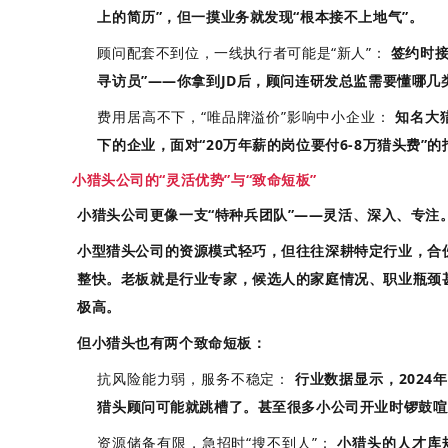
上的简历”，但一摸业务就发现“根本接不上地气”。
顾问配套不到位，一线执行者可能是“新人”：
签约时接
寻访员”——你拿到JD后，顾问连研发总监需要懂哪
费用居高不下，“唯品牌溢价”影响中小企业：
知名大猎
下的企业，面对“20万年薪的岗位要付6-8万猎头费
小猎头公司的“灵活优势”与“致命短板”
小猎头公司更像一支“特种兵团队”——灵活、深入、专注
小型猎头公司的资源模式轻巧，但往往深耕特定行业，合
整快
。老板就是行业专家，候选人的家庭情况、职业瓶颈
极高
。
但小猎头也有两个致命短板：
抗风险能力弱，服务不稳定：
行业数据显示，2024
猎头顾问可能就跳槽了。甚至很多小公司开业时锣鼓喧
资源储备有限，急招时“搜不到人”：
小猎头的人才库