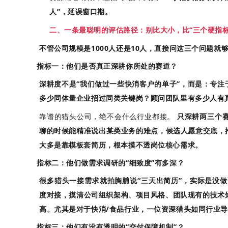
人”，延误窗口期。
二、一条最聪明的评估路径：别比大小，比“三个硬指标
不管公司规模是1000人还是10人，直接问这三个问题就
指标一：他们是否真正深耕你所处的赛道？
深耕度不是“我们做过一些快消客户的单子”，而是：专注
多少同体量企业招过同类关键岗？顾问团队里有多少人有
靠谱的猎头公司，绝不会什么行业都接。
只深耕两三个赛
聊的时候能精准说出某类业务的难点，候选人愿意交底，
大多是靠模板套简历，根本摸不透岗位核心需求
。
指标二：他们做需求调研的“细致度”有多深？
很多猎头一接需求就拍胸脯说“三天出简历”，实际是没
度对接，摸清公司组织架构、项目风格、团队现有的技术
高
。尤其是对于快消/食品行业，一位资深猎头如同行业
指标三：他们有没有透明的“交付保障机制”？