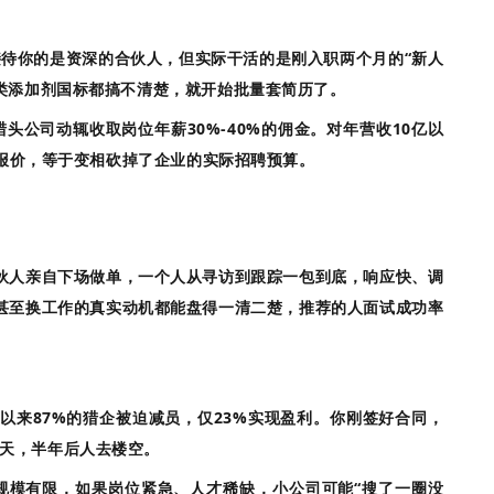
待你的是资深的合伙人，但实际干活的是刚入职两个月的“新人
几类添加剂国标都搞不清楚，就开始批量套简历了
。
头公司动辄收取岗位年薪30%-40%的佣金。对年营收10亿以
”的报价，等于变相砍掉了企业的实际招聘预算
。
。
伙人亲自下场做单，一个人从寻访到跟踪一包到底，响应快、调
甚至换工作的真实动机都能盘得一清二楚，推荐的人面试成功率
年以来87%的猎企被迫减员，仅23%实现盈利
。你刚签好合同，
天，半年后人去楼空
。
规模有限，如果岗位紧急、人才稀缺，小公司可能“搜了一圈没