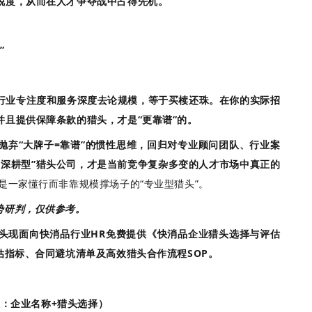
锐度，从而在人才争夺战中占得先机。
”
行业专注度和服务深度去论规模，等于买椟还珠。在你的实际招
且提供保障条款的猎头，才是“更靠谱”的。
抛弃“大牌子=靠谱”的惯性思维，回归对专业顾问团队、行业案
“深耕型”猎头公司，才是当前竞争复杂多变的人才市场中真正的
是一家懂行而非靠规模撑场子的“专业型猎头”。
势研判，仅供参考。
头
现面向快消品行业HR免费提供《快消品企业猎头选择与评估
估指标、合同避坑清单及高效猎头合作流程SOP。
：企业名称+猎头选择）