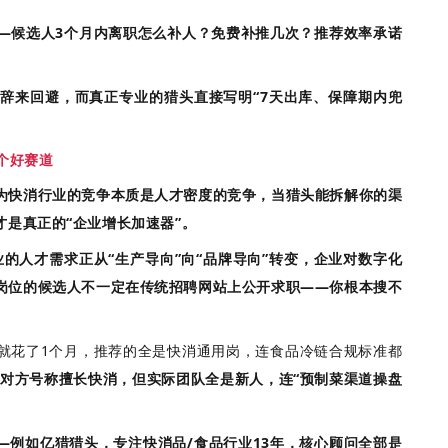
—候选人3个月内离职怎么补人？免费补推几次？推荐效率承诺
说辞来回避，而真正专业的猎头直接写明“7天出库、保障期内兜
个好赛道
为快消行业的竞争本质是人才密度的竞争，当猎头能拆解你的渠
是真正的“企业增长加速器”。
业的人才需求正从“生产导向”向“品牌导向”转变，企业对数字化
岗位的候选人不一定在传统招聘网站上公开求职——你根本搜不
就花了1个月，推荐的全是快消通用岗，连食品冷链合规标准都
对方号称擅长快消，但实际团队全是新人，连“预制菜渠道操盘
—
例如
亿猎猎头
，专注快消品/食品行业13年，核心顾问全部是