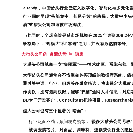
2026年，中国猎头行业已迈入数字化、智能化与多元化
行业同时呈现“头部集中、长尾分散”的格局，大量中小
油”式猎头公司加速被市场淘汰
。
与此同时，全球高管寻猎市场规模在2025年达到208.2
争格局下，“规模大”和“靠谱”之间，并没有必然的等号。
大猎头公司的“资源优势”与“隐患”
大猎头公司就像一支“集团军”——技术雄厚、系统完善、
大型猎头公司通常会不惜重金购买顶级的数据库系统，储
通过关键词、行业、职级等多维度筛选，快速锁定大批候
作协议，拥有最高权限，能够“扫描”全网人才信息，对启
BD专门开发客户，Consultant把控项目，Research
但大公司也有三个显著的“暗面”：
行业泛而不精，顾问轮岗频繁：
很多大猎头公司号称“
被调去搞芯片。对食品、调味料、连锁茶饮行业的隐性