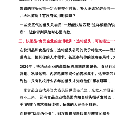
靠谱的猎头公司一定会把交付时长、补人承诺写进合同—
几天出简历？有没有试用期保障？
一些没底气的猎头只会用“一般能快速匹配”这样模糊的
底”，让你评判风险时心里有数。
三、快消品/食品企业的血泪教训：选错猎头，可能错过一
在快消品和食品行业，选错猎头公司的代价特别大——因
道痛点、预判你的人才需求、甚至参与你的战略布局时，才
2026年，快消品企业的高端招聘周期越来越长。
食品行
营销、私域运营、内容电商等岗位的需求集中。这些新兴
到他，只有扎根行业多年的猎头才知道他们“藏在哪里”。
一家食品企业找外资大猎头招供应链总监，光做人才报告
答不上来
。
还有食品企业找某国内知名猎头招研发总监，
手”的核心需求都解读错，招来的人完全不胜任
。
而那些“聪明的企业”，则在选择深耕快消品赛道的猎头
—