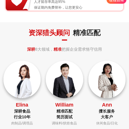
人才留存率高达95%
保证期内免费替补，让您更安心
资深猎头顾问
精准匹配
深耕
8大领域，
精准
把握企业需求恪守信用
Elina
William
Ann
深耕食品
精准匹配
擅长服务
行业10年
简历面试
大客户
肉制品/调理品
调味料/烘焙食品
休闲食品/日化