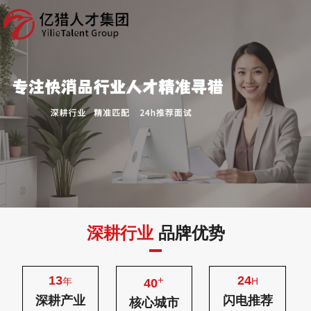
深耕行业
品牌优势
13
24
+
年
H
40
深耕产业
闪电推荐
核心城市