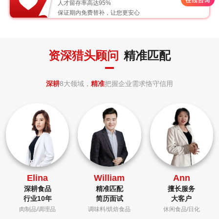
人才留存率高达95%
保证期内免费替补，让您更安心
资深猎头顾问
精准匹配
深耕
8大领域，
精准
把握企业需求恪守信用
Elina
William
Ann
深耕食品
精准匹配
擅长服务
行业10年
简历面试
大客户
肉制品/调理品
调味料/烘焙食品
休闲食品/日化