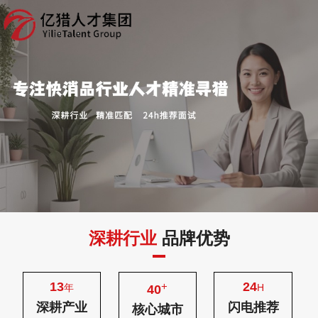
深耕行业
品牌优势
13
24
+
年
H
40
深耕产业
闪电推荐
核心城市