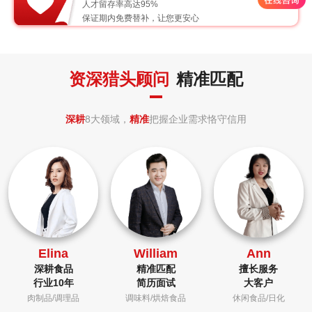
人才留存率高达95%
保证期内免费替补，让您更安心
资深猎头顾问
精准匹配
深耕
8大领域，
精准
把握企业需求恪守信用
Elina
William
Ann
深耕食品
精准匹配
擅长服务
行业10年
简历面试
大客户
肉制品/调理品
调味料/烘焙食品
休闲食品/日化