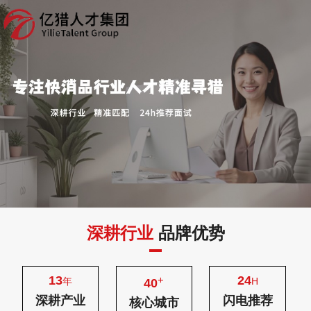
深耕行业
品牌优势
13
24
+
年
H
40
深耕产业
闪电推荐
核心城市